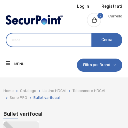
Log in
Registrati
0
Carrello
Cerca
MENU
Filtra per Brand
Home
Catalogo
Listino HDCVI
Telecamere HDCVI
Serie PRO
Bullet varifocal
Bullet varifocal