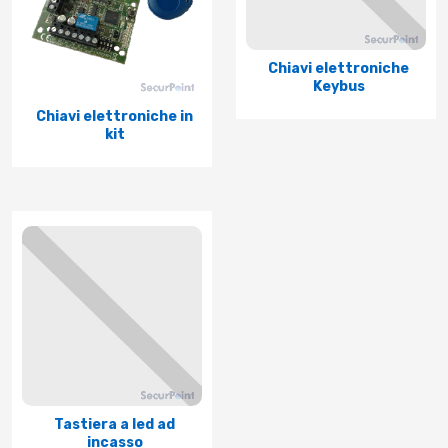
Chiavi elettroniche
Keybus
Chiavi elettroniche in
kit
Tastiera a led ad
incasso