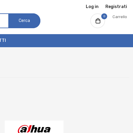
Log in
Registrati
0
Carrello
Cerca
TTI