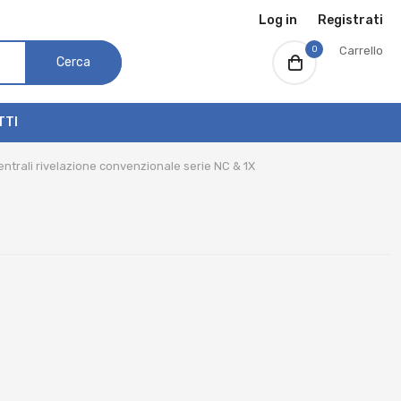
Log in
Registrati
0
Carrello
Cerca
TTI
entrali rivelazione convenzionale serie NC & 1X