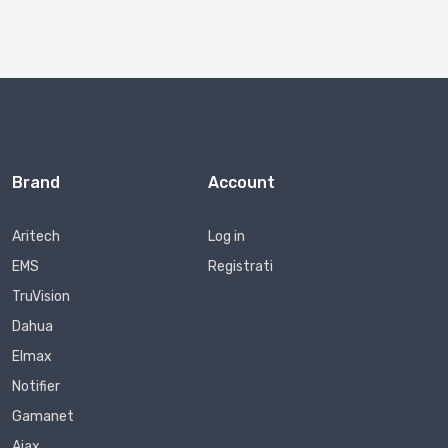
Brand
Account
Aritech
Log in
EMS
Registrati
TruVision
Dahua
Elmax
Notifier
Gamanet
Ajax