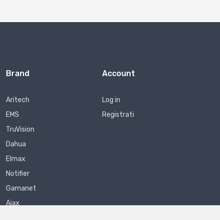
Brand
Account
Aritech
Log in
EMS
Registrati
TruVision
Dahua
Elmax
Notifier
Gamanet
Ajax
Crow