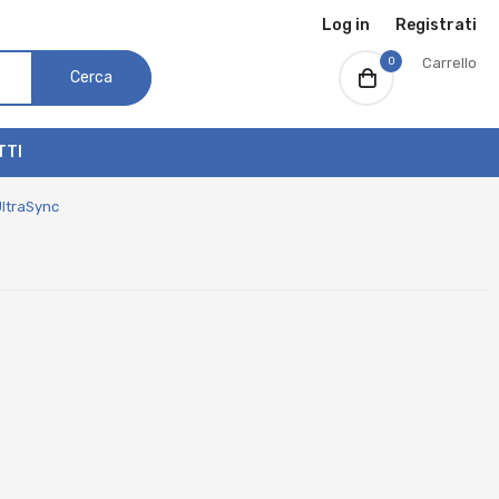
Log in
Registrati
0
Carrello
Cerca
TTI
UltraSync