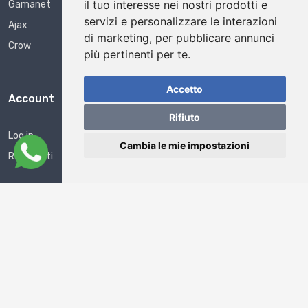
il tuo interesse nei nostri prodotti e
Gamanet
servizi e personalizzare le interazioni
Ajax
di marketing
,
per pubblicare annunci
Crow
più pertinenti per te
.
Accetto
Account
Rifiuto
Log in
Cambia le mie impostazioni
Registrati
SecurPoint s.r.l. - P.IVA 04325420372
Powered with ♥ by
Widevision