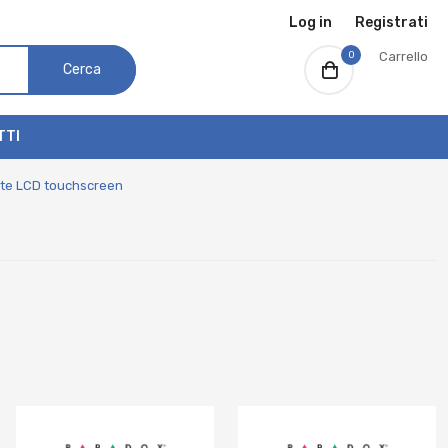
Log in
Registrati
0
Carrello
Cerca
TTI
ate LCD touchscreen