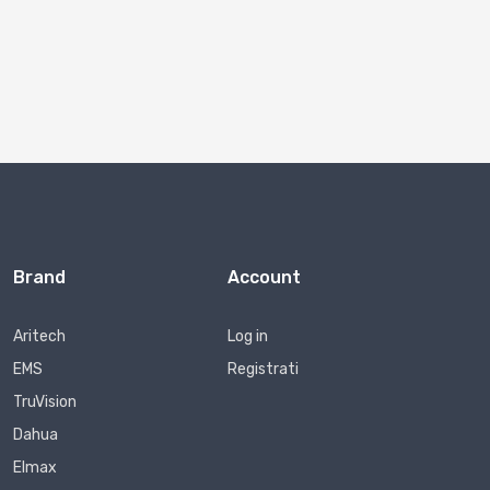
Brand
Account
Aritech
Log in
EMS
Registrati
TruVision
Dahua
Elmax