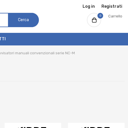
Log in
Registrati
0
Carrello
Cerca
TTI
vvisatori manuali convenzionali serie NC-M